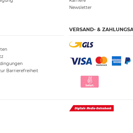
nigung
Karriere
Newsletter
VERSAND- & ZAHLUNGS
rten
tz
edingungen
ur Barrierefreiheit