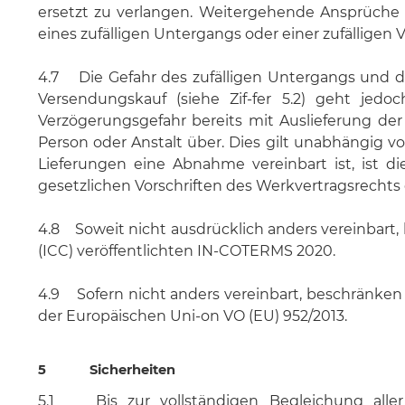
ersetzt zu verlangen. Weitergehende Ansprüche 
eines zufälligen Untergangs oder einer zufällige
4.7 Die Gefahr des zufälligen Untergangs und d
Versendungskauf (siehe Zif-fer 5.2) geht jed
Verzögerungsgefahr bereits mit Auslieferung de
Person oder Anstalt über. Dies gilt unabhängig 
Lieferungen eine Abnahme vereinbart ist, ist 
gesetzlichen Vorschriften des Werkvertragsrecht
4.8 Soweit nicht ausdrücklich anders vereinbart
(ICC) veröffentlichten IN-COTERMS 2020.
4.9 Sofern nicht anders vereinbart, beschränken s
der Europäischen Uni-on VO (EU) 952/2013.
5 Sicherheiten
5.1 Bis zur vollständigen Begleichung aller