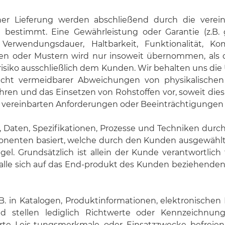
Lieferung werden abschließend durch die vereinba
) bestimmt. Eine Gewährleistung oder Garantie (z.B
rwendungsdauer, Haltbarkeit, Funktionalität, Kompa
oder Mustern wird nur insoweit übernommen, als dies 
iko ausschließlich dem Kunden. Wir behalten uns die U
nicht vermeidbarer Abweichungen von physikalischen
n und das Einsetzen von Rohstoffen vor, soweit dies
 vereinbarten Anforderungen oder Beeinträchtigungen 
 Daten, Spezifikationen, Prozesse und Techniken durch
onenten basiert, welche durch den Kunden ausgewählt
l. Grundsätzlich ist allein der Kunde verantwortlich
 alle sich auf das End-produkt des Kunden beziehende
 in Katalogen, Produktinformationen, elektronischen 
 stellen lediglich Richtwerte oder Kennzeichnung
arte Leis-tungsmerkmale oder Einsatzzwecke befreie