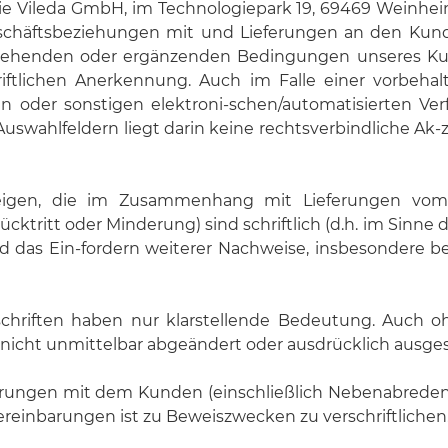
die Vileda GmbH, im Technologiepark 19, 69469 Weinhei
schäftsbeziehungen mit und Lieferungen an den Kunde
tehenden oder ergänzenden Bedingungen unseres Kund
riftlichen Anerkennung. Auch im Falle einer vorbehal
en oder sonstigen elektroni-schen/automatisierten 
uswahlfeldern liegt darin keine rechtsverbindliche A
igen, die im Zusammenhang mit Lieferungen vom
ritt oder Minderung) sind schriftlich (d.h. im Sinne dies
 das Ein-fordern weiterer Nachweise, insbesondere be
chriften haben nur klarstellende Bedeutung. Auch ohn
ZB nicht unmittelbar abgeändert oder ausdrücklich ausg
einbarungen mit dem Kunden (einschließlich Nebenabre
 Vereinbarungen ist zu Beweiszwecken zu verschriftlichen