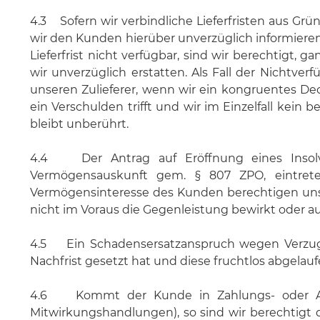
4.3 Sofern wir verbindliche Lieferfristen aus Grü
wir den Kunden hierüber unverzüglich informieren u
Lieferfrist nicht verfügbar, sind wir berechtigt
wir unverzüglich erstatten. Als Fall der Nichtver
unseren Zulieferer, wenn wir ein kongruentes D
ein Verschulden trifft und wir im Einzelfall kei
bleibt unberührt.
4.4 Der Antrag auf Eröffnung eines Insolve
Vermögensauskunft gem. § 807 ZPO, eintrete
Vermögensinteresse des Kunden berechtigen uns, L
nicht im Voraus die Gegenleistung bewirkt oder au
4.5 Ein Schadensersatzanspruch wegen Verzuges
Nachfrist gesetzt hat und diese fruchtlos abgelaufe
4.6 Kommt der Kunde in Zahlungs- oder Anna
Mitwirkungshandlungen), so sind wir berechtigt 