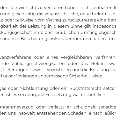
nden, die wir nicht zu vertreten haben, nicht einhalten
nd gleichzeitig die voraussichtliche, neue Lieferfrist m
, ganz oder teilweise vom Vertrag zurückzutreten; eine 
fügbarkeit der Leistung in diesem Sinne gilt insbesond
eckungsgeschäft im branchenüblichen Umfang abgesch
n besonderes Beschaffungsrisiko übernommen haben.; un
nzverfahrens oder eines vergleichbaren Verfahre
nde Zahlungsschwierigkeiten oder das Bekanntwer
ieferungen, soweit einzustellen und die Erfüllung la
f unser Verlangen angemessene Sicherheit leistet.
 oder Nichtleistung oder ein Rücktrittsrecht setz
n ist, es sei denn, die Fristsetzung war entbehrlich.
hmeverzug oder verletzt er schuldhaft sonstige H
den uns insoweit entstehenden Schaden, einschließli