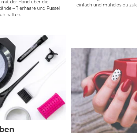
 mit der Hand über die
einfach und mühelos du zukü
ände – Tierhaare und Fussel
uh haften.
rben