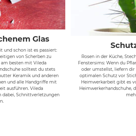
ochenem Glas
Schut
und schon ist es passiert:
eitigen von Scherben zu
Rosen in der Küche, Ste
 am besten mit Vileda
Fenstersims: Wenn du Pfla
dschuhe solltest du stets
oder umstellst, liefern d
putter Keramik und anderen
optimalen Schutz vor Stic
n und alle Handgriffe mit
Heimwerkarbeit gibt es vo
t ausführen. Vileda
Heimwerkerhandschuhe, di
 dabei, Schnittverletzungen
mehr
n.