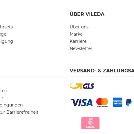
ÜBER VILEDA
hrsets
Über uns
ege
Marke
nigung
Karriere
Newsletter
VERSAND- & ZAHLUNGS
rten
tz
edingungen
ur Barrierefreiheit