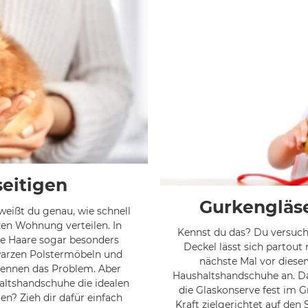
seitigen
Gurkengläs
weißt du genau, wie schnell
nzen Wohnung verteilen. In
Kennst du das? Du versuchs
die Haare sogar besonders
Deckel lässt sich partou
hwarzen Polstermöbeln und
nächste Mal vor diesem
kennen das Problem. Aber
Haushaltshandschuhe an. Da
altshandschuhe die idealen
die Glaskonserve fest im Gr
en? Zieh dir dafür einfach
Kraft zielgerichtet auf den