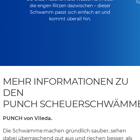
f
die engen Ritzen dazwischen – dieser
Schwamm passt sich einfach an und
kommt überall hin.
MEHR INFORMATIONEN ZU
DEN
PUNCH SCHEUERSCHWÄMM
PUNCH von Vileda.
Die Schwämme machen gründlich sauber, sehen
dabei überraschend gut aus und riechen besser, als